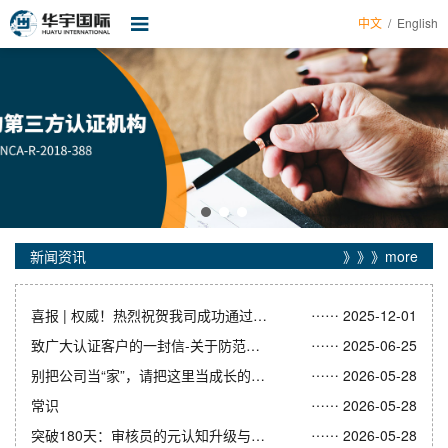
中文
/
English
首页
关于华宇
服务项目
新闻资讯
证书查询
新闻资讯
》》》more
培训课程
……
企业帮手
喜报 | 权威！热烈祝贺我司成功通过CNAS认可
2025-12-01
……
致广大认证客户的一封信-关于防范不良分子借认证之名误导客户付费的重要提醒
2025-06-25
表格下载
……
别把公司当“家”，请把这里当成长的战场
2026-05-28
认证申请
……
常识
2026-05-28
……
突破180天：审核员的元认知升级与职业新路径
2026-05-28