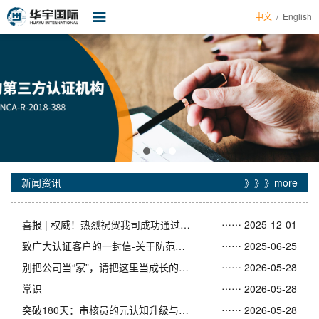
中文
/
English
首页
关于华宇
服务项目
新闻资讯
证书查询
新闻资讯
》》》more
培训课程
……
企业帮手
喜报 | 权威！热烈祝贺我司成功通过CNAS认可
2025-12-01
……
致广大认证客户的一封信-关于防范不良分子借认证之名误导客户付费的重要提醒
2025-06-25
表格下载
……
别把公司当“家”，请把这里当成长的战场
2026-05-28
认证申请
……
常识
2026-05-28
……
突破180天：审核员的元认知升级与职业新路径
2026-05-28