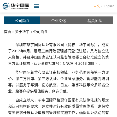
中文
/
English
首页
公司简介
企业文化
精英团队
关于华宇
首页
>
关于华宇
>
公司简介
服务项目
深圳市华宇国际认证有限公司（简称：华宇国际），成立
新闻资讯
于2017年9月，是经工商行政管理部门登记注册，具有独立法
人资格，并经中国国家认证认可监督管理委员会批准成立的第
证书查询
三方认证机构（认证资格批准号：CNCA-R-2018-388 ）。
培训课程
华宇国际着重布局认证审核领域，业务范围涵盖第一方评
价、第二方评审、第三方认证、企业管家服务、管理能力培训
企业帮手
等，并服务于华润、南方航空、日立、柔宇科技等众多知名企
业，给客户提供增值服务，创造价值。
表格下载
自成立以来，华宇国际严格遵守国家有关法律法规的规定
认证申请
和认可机构的要求，建立并运行有效的质量管理体系，确保按
有关要求开展认证审核的管理和实施工作，确保认证活动的有