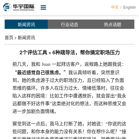
中文
/
English
首页
新闻资讯
行业动态
热点话题
关于华宇
首页
>
新闻资讯
服务项目
2个评估工具 + 6种疏导法，帮你搞定职场压力
新闻资讯
前几天，我和 Juan 一起拜访客户，返程路上她跟我说：
“最近感觉自己很焦虑。”
证书查询
我认真倾听着，突然意识
到，她的焦虑源于过大的职场压力，且已经陷入了负面
培训课程
思维的循环。许多人在压力过大、情绪低落时，往往会
陷入这样的困境：比如工作中遭遇挫折，就会冒出“我永
企业帮手
远都做不好这件事”这类绝对化的想法，而这种思维又会
表格下载
进一步加剧负面情绪。
认证申请
察觉到这一点后，我马上打断了她，对她说：“你说的这
些问题，和你本身的能力没有关系！你在想什么呢？”接