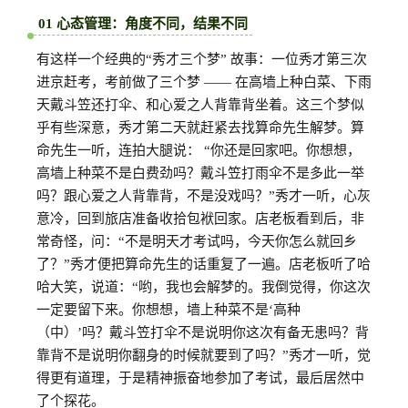
01 心态管理：角度不同，结果不同
有这样一个经典的“秀才三个梦” 故事：一位秀才第三次
进京赶考，考前做了三个梦 —— 在高墙上种白菜、下雨
天戴斗笠还打伞、和心爱之人背靠背坐着。这三个梦似
乎有些深意，秀才第二天就赶紧去找算命先生解梦。算
命先生一听，连拍大腿说： “你还是回家吧。你想想，
高墙上种菜不是白费劲吗？戴斗笠打雨伞不是多此一举
吗？跟心爱之人背靠背，不是没戏吗？”秀才一听，心灰
意冷，回到旅店准备收拾包袱回家。店老板看到后，非
常奇怪，问：“不是明天才考试吗，今天你怎么就回乡
了？”秀才便把算命先生的话重复了一遍。店老板听了哈
哈大笑，说道：“哟，我也会解梦的。我倒觉得，你这次
一定要留下来。你想想，墙上种菜不是‘高种
（中）’吗？戴斗笠打伞不是说明你这次有备无患吗？背
靠背不是说明你翻身的时候就要到了吗？”秀才一听，觉
得更有道理，于是精神振奋地参加了考试，最后居然中
了个探花。