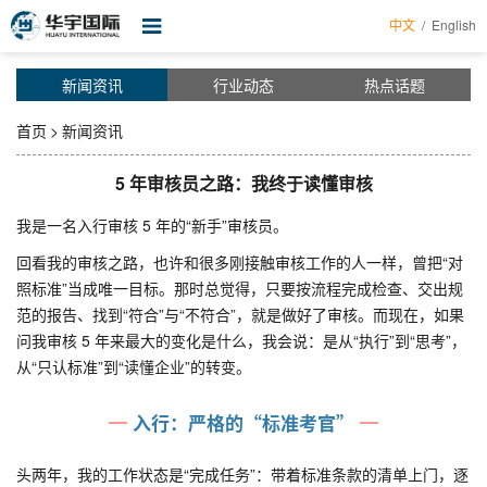
中文
/
English
首页
新闻资讯
行业动态
热点话题
关于华宇
首页
>
新闻资讯
服务项目
5 年审核员之路：我终于读懂审核
新闻资讯
我是一名入行审核 5 年的“新手”审核员。
证书查询
回看我的审核之路，也许和很多刚接触审核工作的人一样，曾把“对
照标准”当成唯一目标。那时总觉得，只要按流程完成检查、交出规
培训课程
范的报告、找到“符合”与“不符合”，就是做好了审核。而现在，如果
问我审核 5 年来最大的变化是什么，我会说：是从“执行”到“思考”，
企业帮手
从“只认标准”到“读懂企业”的转变。
表格下载
入行：严格的“标准考官”
认证申请
头两年，我的工作状态是“完成任务”：带着标准条款的清单上门，逐