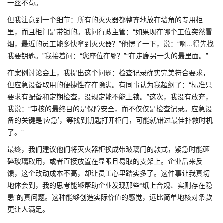
一丝不苟。
但我注意到一个细节：所有的灭火器都整齐地放在墙角的专用柜
里，而且柜门是带锁的。我问行政主管：“如果现在哪个工位突然冒
烟，最近的员工能多快拿到灭火器？”他愣了一下，说：“啊...得先找
我要钥匙。”我接着问：“您座位在哪？”“在走廊另一头的最里面。”
在案例讨论会上，我提出这个问题：检查记录确实完美符合要求，
但应急设备取用的便捷性存在隐患。有同事认为我超纲了：“标准只
要求有配备和定期检查，没规定能不能上锁。”这次，我没有放弃，
我说：“审核的最终目的是保障安全，而不仅仅是检查记录。应急设
备的关键是‘应急’，等找到钥匙打开柜门，可能就错过最佳扑救时机
了。”
最终，我们建议他们将灭火器柜换成带玻璃门的款式，紧急时能砸
碎玻璃取用，或者直接放置在显眼且易取的支架上。企业后来反
馈，这个改动成本不高，却让员工心里踏实多了。这件事让我真切
地体会到，我的思考能够帮助企业发现那些“纸上合规、实则存在隐
患”的真问题。这种能够创造实际价值的感觉，远比简单地核对条款
更让人满足。