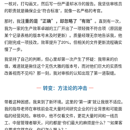
一核对，打勾画叉，然后写一份严谨却冰冷的报告。我坚信审核员
的职责就是确保企业“符合标准”，就像一名严格的考官。
注重的是
“正确”
，却忽略了
“有效”
那时，我
。直到有一次，
我为一家的生产效率卓越的工厂开出了一项轻微不符合项（原因是
某个记录表格的版本号未及时更新）。质量经理无奈地告诉我，他
们刚完成一项技改，效率提升了20%，但相关的文件更新流程确实
慢了一步。
我坚持了自己的判断，但心里却第一次产生了怀疑：我带来的价
值，难道就是揪住这个无伤大雅的版本号，而对他们巨大的实质性
改善视而不见吗？那一刻，我对审核的认知出现了第一道裂缝。
转变：方法论的冲击
带着这种困惑，我来到了新环境。这里的“第一课”就让我很不适应。
我的指导老师在审核前会花大量时间研究企业的行业背景和可能面
临的经营风险。审核中，他不仅看文件，更花大量时间和一线员
工、中层管理者聊天，问的都是“你们最大的麻烦是什么？”“如果客
户要求突然变化，你们怎么跟上？”