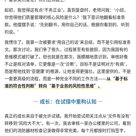
起初，我觉得这有点“不务正业”。直到复盘时，老师问我：“小邱，
你觉得他们质量管理的核心风险是什么？”我下意识地翻看标准条
款。他摆摆手说：“先别翻书，用你自己的话，根据你看到的、听到
的说。”
我愣住了。我第一次被要求“用自己的话”来总结，而不是引用标准条
文。那次讨论，我们争了很久，过程甚至有些狼狈，因为我固有的
思维模式被打破了。但也就是在那次，我模糊地意识到，审核好像
不止是核对清单，它更像是一次“诊断”，目标不是证明对方“有病”，
而是帮他找到“亚健康”的根源，让他变得更强壮。这里提供的，不是
一套更高级的流程，而是一种完全不同的工作方法——
从“基于标
准的符合性判断”转向“基于业务的风险性思维”。
成长：在试错中重构认知
真正的成长来自于被允许试错。我开始尝试把关注点从“文件有没有”
转移到“风险大不大”。有一次，我去审核一家办公楼里的公司，看到
他们的消防器材检查记录做得非常完美，每个月都按时打钩签字，